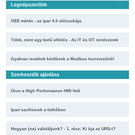
Legnépszerűbb
OEE mérés - az ipar 4.0 előszobája
Több, mint egy betű eltérés - Az IT és OT rendszerek
Gyakran ismételt kérdések a Modbus konverzióról
Szerkesztők ajánlása
Úton a High Performance HMI felé
Ipari szoftverek a felhőben
Hogyan (ne) validáljunk? - 1. rész: Ki írja az URS-t?