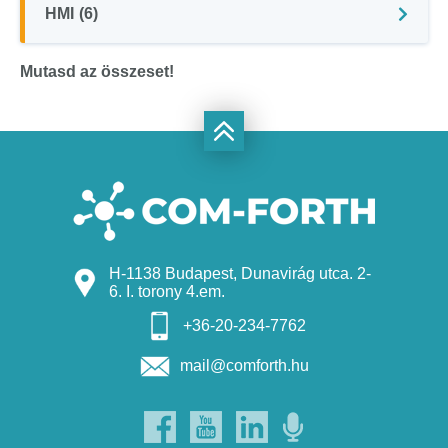
HMI
(6)
Mutasd az összeset!
H-1138 Budapest, Dunavirág utca. 2-
6. I. torony 4.em.
+36-20-234-7762
mail@comforth.hu