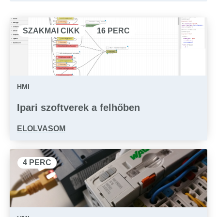
SZAKMAI CIKK
16 PERC
HMI
Ipari szoftverek a felhőben
ELOLVASOM
4 PERC