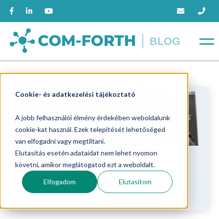
BLOG
Cookie- és adatkezelési tájékoztató
3 PERC
A jobb felhasználói élmény érdekében weboldalunk
cookie-kat használ. Ezek telepítését lehetőséged
van elfogadni vagy megtiltani.
Elutasítás esetén adataidat nem lehet nyomon
Ipari IoT
követni, amikor meglátogatod ezt a weboldalt.
Új funkciókkal bővült a groov EPIC
Elfogadom
Elutasítom
ELOLVASOM