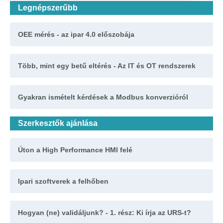
Legnépszerűbb
OEE mérés - az ipar 4.0 előszobája
Több, mint egy betű eltérés - Az IT és OT rendszerek
Gyakran ismételt kérdések a Modbus konverzióról
Szerkesztők ajánlása
Úton a High Performance HMI felé
Ipari szoftverek a felhőben
Hogyan (ne) validáljunk? - 1. rész: Ki írja az URS-t?