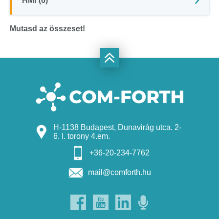
HMI
(6)
Mutasd az összeset!
H-1138 Budapest, Dunavirág utca. 2-
6. I. torony 4.em.
+36-20-234-7762
mail@comforth.hu