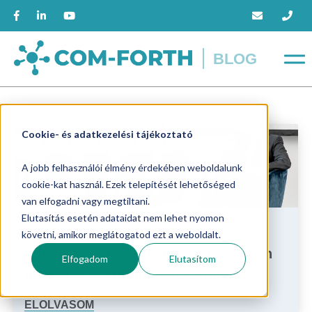
BLOG
Cookie- és adatkezelési tájékoztató
KÁVÉ MELLÉ
9 PERC
A jobb felhasználói élmény érdekében weboldalunk
cookie-kat használ. Ezek telepítését lehetőséged
van elfogadni vagy megtiltani.
Elutasítás esetén adataidat nem lehet nyomon
Kávé mellé
követni, amikor meglátogatod ezt a weboldalt.
A fenntarthatóság kérdése az iparban
Elfogadom
Elutasítom
még sosem volt ennyire aktuális
ELOLVASOM