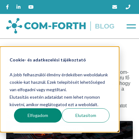
BLOG
Hetényi Petra
Cookie- és adatkezelési tájékoztató
Hetényi Petra 2021 augusztusában csatlakozott a Com-
A jobb felhasználói élmény érdekében weboldalunk
Forth csapatához, mint üzletfejlesztési szakértő. Petru fő
cookie-kat használ. Ezek telepítését lehetőséged
fókusz területe az ipari kiberbiztonság. Célja pedig, hogy
segítse a termelővállalatokat, gépgyártókat elindulni a
van elfogadni vagy megtiltani.
kiberbiztonság rögös ösvényén, valamint
Elutasítás esetén adataidat nem lehet nyomon
szaktudásunkkal és megoldásainkkal jól átlátható,
követni, amikor meglátogatod ezt a weboldalt.
megfelelően szegmentált, biztonságos üzemi hálózatot
kialakítani.
Elfogadom
Elutasítom
Recent Posts
SZAKMAI CIKK
7 PERC