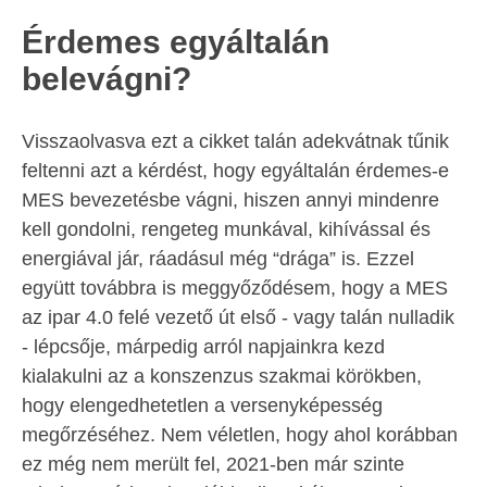
Érdemes egyáltalán
belevágni?
Visszaolvasva ezt a cikket talán adekvátnak tűnik
feltenni azt a kérdést, hogy egyáltalán érdemes-e
MES bevezetésbe vágni, hiszen annyi mindenre
kell gondolni, rengeteg munkával, kihívással és
energiával jár, ráadásul még “drága” is. Ezzel
együtt továbbra is meggyőződésem, hogy a MES
az ipar 4.0 felé vezető út első - vagy talán nulladik
- lépcsője, márpedig arról napjainkra kezd
kialakulni az a konszenzus szakmai körökben,
hogy elengedhetetlen a versenyképesség
megőrzéséhez. Nem véletlen, hogy ahol korábban
ez még nem merült fel, 2021-ben már szinte