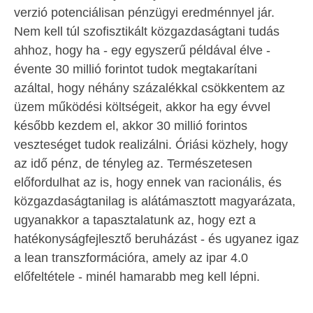
verzió potenciálisan pénzügyi eredménnyel jár.
Nem kell túl szofisztikált közgazdaságtani tudás
ahhoz, hogy ha - egy egyszerű példával élve -
évente 30 millió forintot tudok megtakarítani
azáltal, hogy néhány százalékkal csökkentem az
üzem működési költségeit, akkor ha egy évvel
később kezdem el, akkor 30 millió forintos
veszteséget tudok realizálni. Óriási közhely, hogy
az idő pénz, de tényleg az. Természetesen
előfordulhat az is, hogy ennek van racionális, és
közgazdaságtanilag is alátámasztott magyarázata,
ugyanakkor a tapasztalatunk az, hogy ezt a
hatékonyságfejlesztő beruházást - és ugyanez igaz
a lean transzformációra, amely az ipar 4.0
előfeltétele - minél hamarabb meg kell lépni.