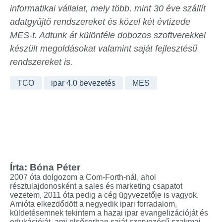
informatikai vállalat, mely több, mint 30 éve szállít
adatgyűjtő rendszereket és közel két évtizede
MES-t. Adtunk át különféle dobozos szoftverekkel
készült megoldásokat valamint saját fejlesztésű
rendszereket is.
TCO
ipar 4.0 bevezetés
MES
Írta:
Bóna Péter
2007 óta dolgozom a Com-Forth-nál, ahol
résztulajdonosként a sales és marketing csapatot
vezetem, 2011 óta pedig a cég ügyvezetője is vagyok.
Amióta elkezdődött a negyedik ipari forradalom,
küldetésemnek tekintem a hazai ipar evangelizációját és
edukációját, ami elsősorban saját szervezésű szakmai