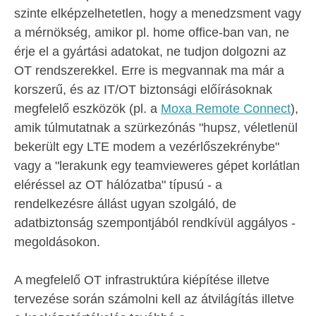
szinte elképzelhetetlen, hogy a menedzsment vagy
a mérnökség, amikor pl. home office-ban van, ne
érje el a gyártási adatokat, ne tudjon dolgozni az
OT rendszerekkel. Erre is megvannak ma már a
korszerű, és az IT/OT biztonsági előírásoknak
megfelelő eszközök (pl. a
Moxa Remote Connect
),
amik túlmutatnak a szürkezónás "hupsz, véletlenül
bekerült egy LTE modem a vezérlőszekrénybe"
vagy a "lerakunk egy teamvieweres gépet korlátlan
eléréssel az OT hálózatba" típusú - a
rendelkezésre állást ugyan szolgáló, de
adatbiztonság szempontjából rendkívül aggályos -
megoldásokon.
A megfelelő OT infrastruktúra kiépítése illetve
tervezése során számolni kell az átvilágítás illetve