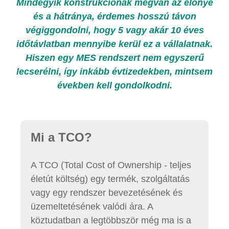
Mindegyik konstrukciónak megvan az előnye
és a hátránya, érdemes hosszú távon
végiggondolni, hogy 5 vagy akár 10 éves
időtávlatban mennyibe kerül ez a vállalatnak.
Hiszen egy MES rendszert nem egyszerű
lecserélni, így inkább évtizedekben, mintsem
években kell gondolkodni.
Mi a TCO?
A TCO (Total Cost of Ownership - teljes
életút költség) egy termék, szolgáltatás
vagy egy rendszer bevezetésének és
üzemeltetésének valódi ára. A
köztudatban a legtöbbször még ma is a