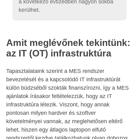
a következő évtizedben nagyon sokba
kerülhet.
Amit meglévőnek tekintünk:
az IT (OT) infrastruktúra
Tapasztalataink szerint a MES rendszer
bevezetését és a kapcsolódó IT infrastruktúrát
külön büdzséből szokták finanszírozni, így a MES
ajánlatok írásakor feltételezzük, hogy az IT
infrastruktúra létezik. Viszont, hogy annak
pontosan milyen hardver és szoftver
követelményei vannak, az meglehetősen eltérő
lehet, hiszen egy átlagos laptopon elfutó
rendszertől kezdve találkozhatunk olyan dobozos