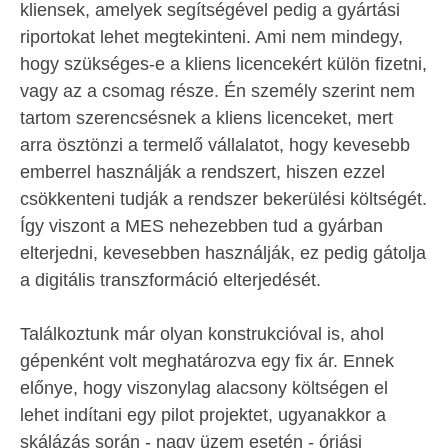
kliensek, amelyek segítségével pedig a gyártási
riportokat lehet megtekinteni. Ami nem mindegy,
hogy szükséges-e a kliens licencekért külön fizetni,
vagy az a csomag része. Én személy szerint nem
tartom szerencsésnek a kliens licenceket, mert
arra ösztönzi a termelő vállalatot, hogy kevesebb
emberrel használják a rendszert, hiszen ezzel
csökkenteni tudják a rendszer bekerülési költségét.
Így viszont a MES nehezebben tud a gyárban
elterjedni, kevesebben használják, ez pedig gátolja
a digitális transzformáció elterjedését.
Találkoztunk már olyan konstrukcióval is, ahol
gépenként volt meghatározva egy fix ár. Ennek
előnye, hogy viszonylag alacsony költségen el
lehet indítani egy pilot projektet, ugyanakkor a
skálázás során - nagy üzem esetén - óriási