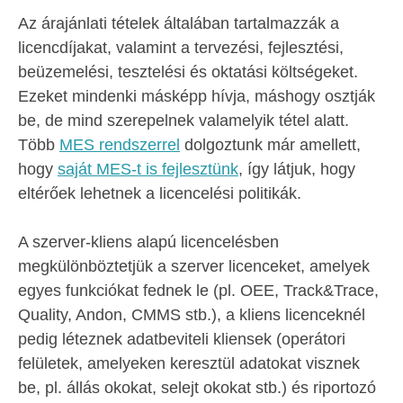
Az árajánlati tételek általában tartalmazzák a
licencdíjakat, valamint a tervezési, fejlesztési,
beüzemelési, tesztelési és oktatási költségeket.
Ezeket mindenki másképp hívja, máshogy osztják
be, de mind szerepelnek valamelyik tétel alatt.
Több
MES rendszerrel
dolgoztunk már amellett,
hogy
saját MES-t is fejlesztünk
, így látjuk, hogy
eltérőek lehetnek a licencelési politikák.
A szerver-kliens alapú licencelésben
megkülönböztetjük a szerver licenceket, amelyek
egyes funkciókat fednek le (pl. OEE, Track&Trace,
Quality, Andon, CMMS stb.), a kliens licenceknél
pedig léteznek adatbeviteli kliensek (operátori
felületek, amelyeken keresztül adatokat visznek
be, pl. állás okokat, selejt okokat stb.) és riportozó