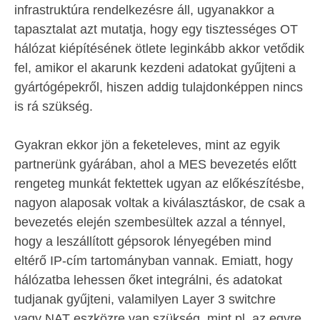
infrastruktúra rendelkezésre áll, ugyanakkor a
tapasztalat azt mutatja, hogy egy tisztességes OT
hálózat kiépítésének ötlete leginkább akkor vetődik
fel, amikor el akarunk kezdeni adatokat gyűjteni a
gyártógépekről, hiszen addig tulajdonképpen nincs
is rá szükség.
Gyakran ekkor jön a feketeleves, mint az egyik
partnerünk gyárában, ahol a MES bevezetés előtt
rengeteg munkát fektettek ugyan az előkészítésbe,
nagyon alaposak voltak a kiválasztáskor, de csak a
bevezetés elején szembesültek azzal a ténnyel,
hogy a leszállított gépsorok lényegében mind
eltérő IP-cím tartományban vannak. Emiatt, hogy
hálózatba lehessen őket integrálni, és adatokat
tudjanak gyűjteni, valamilyen Layer 3 switchre
vagy NAT eszközre van szükség, mint pl. az egyre