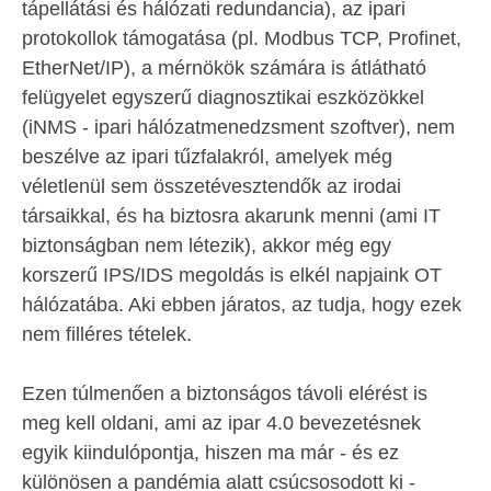
tápellátási és hálózati redundancia), az ipari
protokollok támogatása (pl. Modbus TCP, Profinet,
EtherNet/IP), a mérnökök számára is átlátható
felügyelet egyszerű diagnosztikai eszközökkel
(iNMS - ipari hálózatmenedzsment szoftver), nem
beszélve az ipari tűzfalakról, amelyek még
véletlenül sem összetévesztendők az irodai
társaikkal, és ha biztosra akarunk menni (ami IT
biztonságban nem létezik), akkor még egy
korszerű IPS/IDS megoldás is elkél napjaink OT
hálózatába. Aki ebben járatos, az tudja, hogy ezek
nem filléres tételek.
Ezen túlmenően a biztonságos távoli elérést is
meg kell oldani, ami az ipar 4.0 bevezetésnek
egyik kiindulópontja, hiszen ma már - és ez
különösen a pandémia alatt csúcsosodott ki -