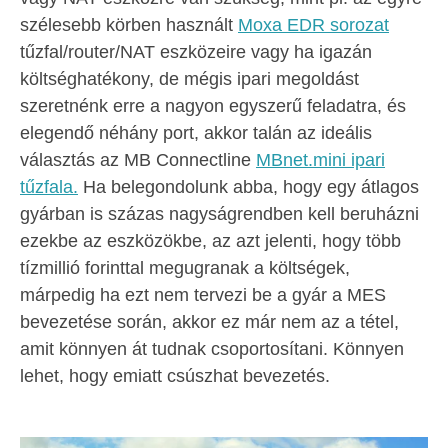
szélesebb körben használt
Moxa EDR sorozat
tűzfal/router/NAT eszközeire vagy ha igazán
költséghatékony, de mégis ipari megoldást
szeretnénk erre a nagyon egyszerű feladatra, és
elegendő néhány port, akkor talán az ideális
választás az MB Connectline
MBnet.mini ipari
tűzfala.
Ha belegondolunk abba, hogy egy átlagos
gyárban is százas nagyságrendben kell beruházni
ezekbe az eszközökbe, az azt jelenti, hogy több
tízmillió forinttal megugranak a költségek,
márpedig ha ezt nem tervezi be a gyár a MES
bevezetése során, akkor ez már nem az a tétel,
amit könnyen át tudnak csoportosítani. Könnyen
lehet, hogy emiatt csúszhat bevezetés.