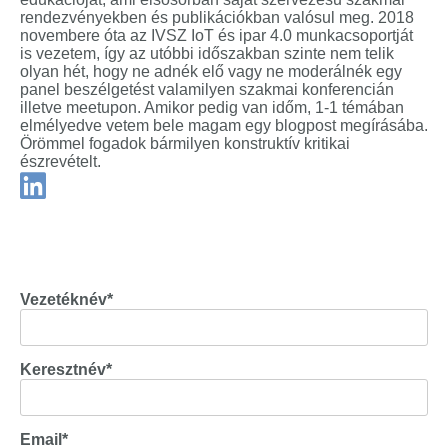
rendezvényekben és publikációkban valósul meg. 2018
novembere óta az IVSZ IoT és ipar 4.0 munkacsoportját
is vezetem, így az utóbbi időszakban szinte nem telik
olyan hét, hogy ne adnék elő vagy ne moderálnék egy
panel beszélgetést valamilyen szakmai konferencián
illetve meetupon. Amikor pedig van időm, 1-1 témában
elmélyedve vetem bele magam egy blogpost megírásába.
Örömmel fogadok bármilyen konstruktív kritikai
észrevételt.
Vezetéknév
*
Keresztnév
*
Email
*